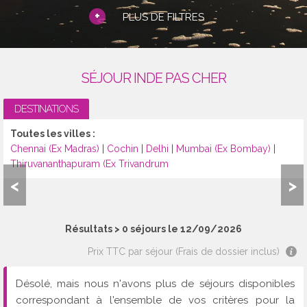
+
PLUS DE FILTRES
SÉJOUR INDE PAS CHER
DESTINATIONS
Toutes les villes :
Chennai (Ex Madras)
|
Cochin
|
Delhi
|
Mumbai (Ex Bombay)
|
Thiruvananthapuram (Ex Trivandrum
<
>
Résultats >
0
séjours le 12/09/2026
Prix TTC par séjour (Frais de dossier inclus)
Désolé, mais nous n'avons plus de séjours disponibles
correspondant à l'ensemble de vos critères pour la