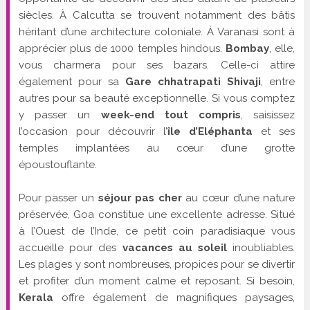
siècles. À Calcutta se trouvent notamment des bâtis
héritant d’une architecture coloniale. À Varanasi sont à
apprécier plus de 1000 temples hindous.
Bombay
, elle,
vous charmera pour ses bazars. Celle-ci attire
également pour sa
Gare chhatrapati Shivaji
, entre
autres pour sa beauté exceptionnelle. Si vous comptez
y passer un
week-end tout compris
, saisissez
l’occasion pour découvrir l’
île d’Eléphanta
et ses
temples implantées au cœur d’une grotte
époustouflante.
Pour passer un
séjour pas cher
au cœur d’une nature
préservée, Goa constitue une excellente adresse. Situé
à l’Ouest de l’Inde, ce petit coin paradisiaque vous
accueille pour des
vacances au soleil
inoubliables.
Les plages y sont nombreuses, propices pour se divertir
et profiter d’un moment calme et reposant. Si besoin,
Kerala
offre également de magnifiques paysages,