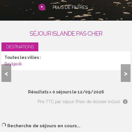
+
PLUS DE FILTRES
SÉJOUR ISLANDE PAS CHER
DESTINATIONS
Toutes les villes :
Reykjavik
<
>
Résultats >
0
séjours le 12/09/2026
Prix TTC par séjour (Frais de dossier inclus)
Recherche de séjours en cours...