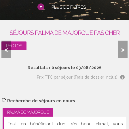
+
PLUS DE FILTRES
SÉJOURS PALMA DE MAJORQUE PAS CHER
PHOTOS
<
>
Résultats >
0
séjours le 03/08/2026
Prix TTC par séjour (Frais de dossier inclus)
Recherche de séjours en cours...
PALMA DE MAJORQUE
Tout en bénéficiant d’un très beau climat, vous