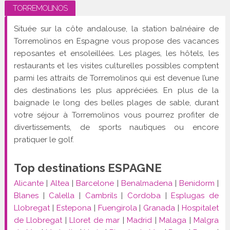
TORREMOLINOS
Située sur la côte andalouse, la station balnéaire de
Torremolinos en Espagne vous propose des vacances
reposantes et ensoleillées. Les plages, les hôtels, les
restaurants et les visites culturelles possibles comptent
parmi les attraits de Torremolinos qui est devenue l’une
des destinations les plus appréciées. En plus de la
baignade le long des belles plages de sable, durant
votre séjour à Torremolinos vous pourrez profiter de
divertissements, de sports nautiques ou encore
pratiquer le golf.
Top destinations ESPAGNE
Alicante
|
Altea
|
Barcelone
|
Benalmadena
|
Benidorm
|
Blanes
|
Calella
|
Cambrils
|
Cordoba
|
Esplugas de
Llobregat
|
Estepona
|
Fuengirola
|
Granada
|
Hospitalet
de Llobregat
|
Lloret de mar
|
Madrid
|
Malaga
|
Malgra